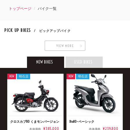
トップページ
バイク一覧
PICK UP BIKES
/ ピックアップバイク
VIEW MORE
NEW BIKES
USED BIKES
NEW
明石店
NEW
明石店
クロスカブ110 くまモンバージョン
Dio110･ベーシック
¥385,000
¥239,800
本体価格
本体価格