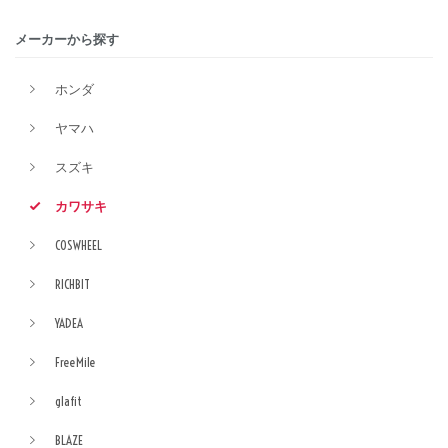
メーカーから探す
ホンダ
ヤマハ
スズキ
カワサキ
COSWHEEL
RICHBIT
YADEA
FreeMile
glafit
BLAZE