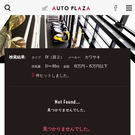
検索結果:
EV（原２）
カワサキ
タイプ:
メーカー:
51〜110cc
10万円～15万円以下
排気量:
金額:
0
件ヒットしました。
Not Found...
見つかりませんでした。
見つかりませんでした。