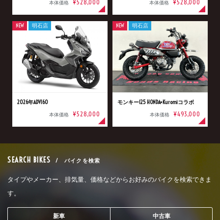
¥528,000
¥528,000
本体価格
本体価格
NEW
明石店
NEW
明石店
2026年ADV160
モンキー125 HONDA×Kuromiコラボ
¥528,000
¥493,000
本体価格
本体価格
SEARCH BIKES
/ バイクを検索
タイプやメーカー、排気量、価格などからお好みのバイクを検索できま
す。
新車
中古車