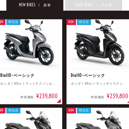
NEW BIKES
USED BIKES
/ 新車
/ 中古車
EW
明石店
NEW
明石店
Dio110･ベーシック
Dio110･ベーシック
ホンダ / 110cc / マットテクノシルバーメタリック
ホンダ / 110cc / マットギャラクシーブラックメタリック
¥239,800
¥239,800
本体価格
本体価格
EW
明石店
NEW
明石店