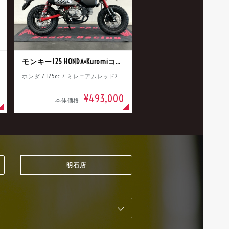
モンキー125 HONDA×Kuromiコラボ
ホンダ / 125cc / ミレニアムレッド2
¥493,000
本体価格
明石店