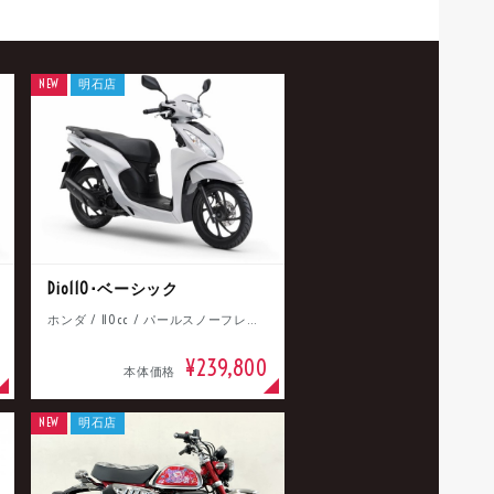
NEW
明石店
Dio110･ベーシック
ホンダ / 110cc / パールスノーフレークホワイト
¥239,800
本体価格
NEW
明石店