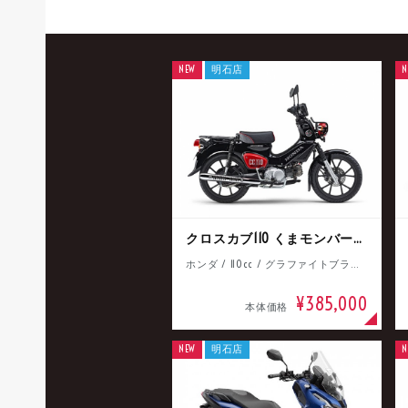
NEW
明石店
N
クロスカブ110 くまモンバージョン
ホンダ / 110cc / グラファイトブラック
¥385,000
本体価格
NEW
明石店
N