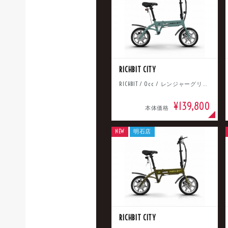
新
タイプ
RICHBIT CITY
メーカー
RICHBIT / 0cc / レンジャーグリーン
¥139,800
本体価格
排気量
NEW
明石店
価格
RICHBIT CITY