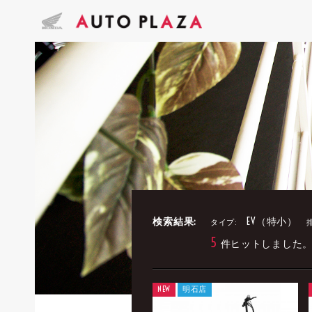
検索結果:
EV（特小）
タイプ:
5
件ヒットしました
NEW
明石店