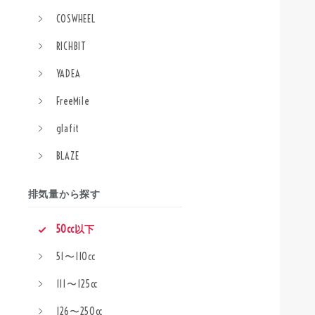
COSWHEEL
RICHBIT
YADEA
FreeMile
glafit
BLAZE
排気量から探す
50cc以下
51〜110cc
111〜125cc
126〜250cc