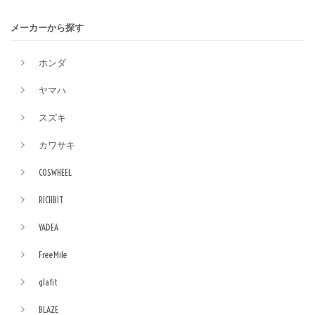
メーカーから探す
ホンダ
ヤマハ
スズキ
カワサキ
COSWHEEL
RICHBIT
YADEA
FreeMile
glafit
BLAZE