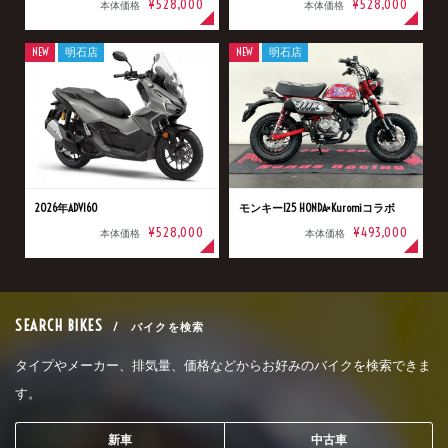
¥528,000
¥528,000
本体価格
本体価格
NEW
明石店
NEW
明石店
2026年ADV160
モンキー125 HONDA×Kuromiコラボ
¥528,000
¥493,000
本体価格
本体価格
SEARCH BIKES
/ バイクを検索
タイプやメーカー、排気量、価格などからお好みのバイクを検索できま
す。
新車
中古車