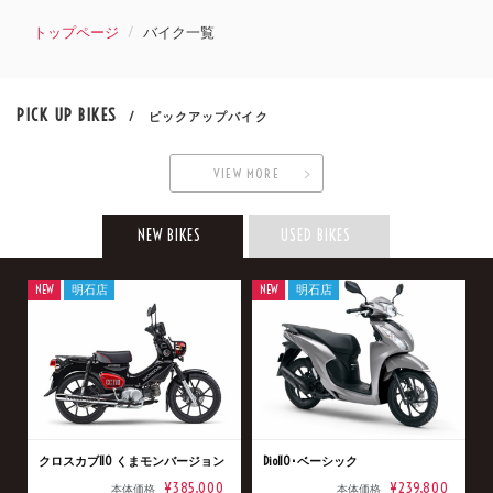
トップページ
バイク一覧
PICK UP BIKES
/ ピックアップバイク
VIEW MORE
NEW BIKES
USED BIKES
NEW
明石店
NEW
明石店
クロスカブ110 くまモンバージョン
Dio110･ベーシック
¥385,000
¥239,800
本体価格
本体価格